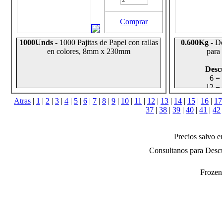
Comprar
1000Unds
- 1000 Pajitas de Papel con rallas
0.600Kg
- D
en colores, 8mm x 230mm
para
Desc
6 =
12 =
24 =
Atras
|
1
|
2
|
3
|
4
|
5
|
6
|
7
|
8
|
9
|
10
|
11
|
12
|
13
|
14
|
15
|
16
|
17
37
|
38
|
39
|
40
|
41
|
42
Precios salvo e
Consultanos para Descu
Frozen