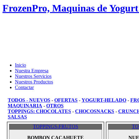
FrozenPro, Maquinas de Yogurt
Inicio
Nuestra Empresa
Nuestros Servicios
Nuestros Productos
Contactar
TODOS
-
NUEVOS
-
OFERTAS
-
YOGURT-HELADO
-
FR
MAQUINARIA
-
OTROS
TOPPINGS:
CHOCOLATES
-
CHOCOSNACKS
-
CRUNC
SALSAS
TOPPINGS-FRUTOS
TO
BOMBON CACAHUETE
NUE