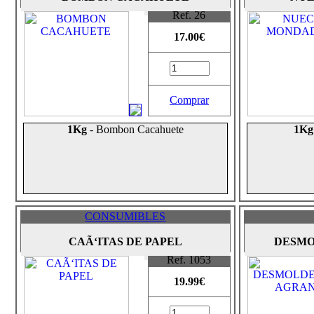
Ref. 26
17.00€
Comprar
1Kg
- Bombon Cacahuete
1Kg
CONSUMIBLES
CAÃ‘ITAS DE PAPEL
DESMO
Ref. 1053
19.99€