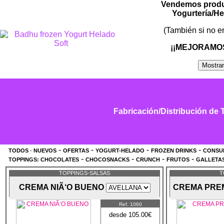
Vendemos produc
Yogurtería/He
(También si no e
¡¡MEJORAMO
Fabricación/Distribución de 
-
-
-
-
TODOS
-
NUEVOS
OFERTAS
YOGURT-HELADO
FROZEN DRINKS
CONSU
-
-
-
-
TOPPINGS:
CHOCOLATES
CHOCOSNACKS
CRUNCH
FRUTOS
GALLETA
TOPPINGS-SALSAS
T
CREMA NIÃ‘O BUENO
CREMA PRE
Ref. 1060
desde 105.00€