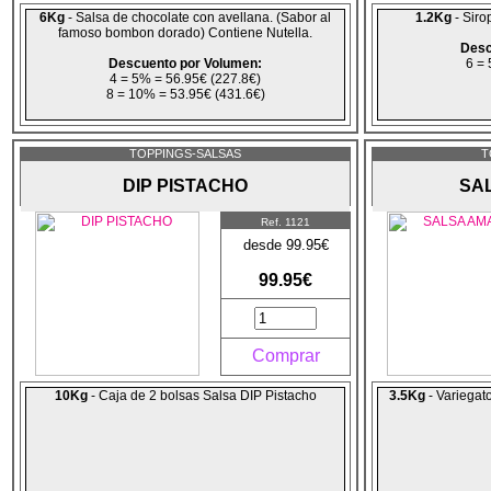
6Kg
- Salsa de chocolate con avellana. (Sabor al
1.2Kg
- Siro
famoso bombon dorado) Contiene Nutella.
Desc
Descuento por Volumen:
6 = 
4 = 5% = 56.95€ (227.8€)
8 = 10% = 53.95€ (431.6€)
TOPPINGS-SALSAS
T
DIP PISTACHO
SA
Ref. 1121
desde 99.95€
99.95€
Comprar
10Kg
- Caja de 2 bolsas Salsa DIP Pistacho
3.5Kg
- Variegat