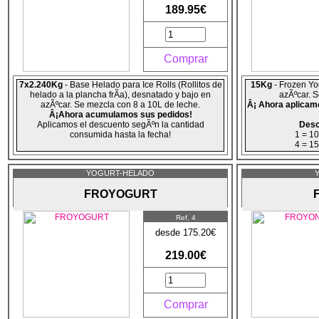
189.95€
Comprar
7x2.240Kg
- Base Helado para Ice Rolls (Rollitos de
15Kg
- Frozen Yo
helado a la plancha frÃ­a), desnatado y bajo en
azÃºcar. S
azÃºcar. Se mezcla con 8 a 10L de leche.
Â¡ Ahora aplicam
Â¡Ahora acumulamos sus pedidos!
Aplicamos el descuento segÃºn la cantidad
Desc
consumida hasta la fecha!
1 = 1
4 = 1
Descuento por Volumen:
10 = 2
1 = 10% = 170.95€ (170.95€)
YOGURT-HELADO
4 = 15% = 161.46€ (645.84€)
10 = 20% = 151.96€ (1519.6€)
FROYOGURT
Ref. 4
desde 175.20€
219.00€
Comprar