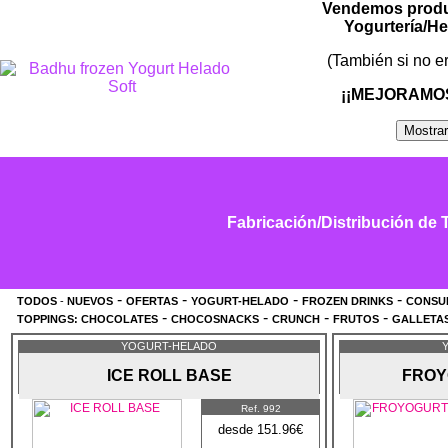
Vendemos produc
Yogurtería/He
(También si no e
¡¡MEJORAMO
Fabricación/Distribución de 
-
-
-
-
TODOS
-
NUEVOS
OFERTAS
YOGURT-HELADO
FROZEN DRINKS
CONSU
-
-
-
-
TOPPINGS:
CHOCOLATES
CHOCOSNACKS
CRUNCH
FRUTOS
GALLETA
YOGURT-HELADO
ICE ROLL BASE
FROY
Ref. 992
desde 151.96€