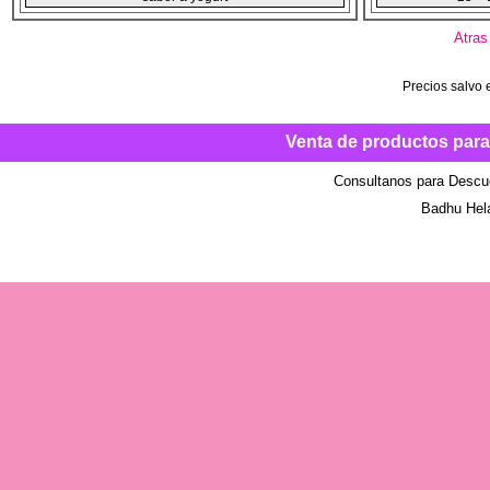
SE FABRICA BAJO PEDIDO, PEDIDO MINIMO 20
50 =
BOLSAS
Atras
Precios salvo e
Venta de productos para
Consultanos para Descu
Badhu Hel