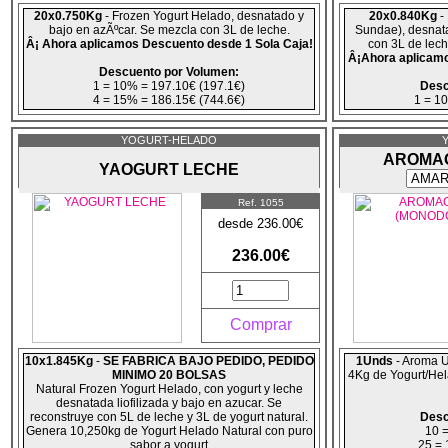
20x0.750Kg
- Frozen Yogurt Helado, desnatado y
20x0.840Kg
- 
bajo en azÃºcar. Se mezcla con 3L de leche.
Sundae), desnata
Â¡ Ahora aplicamos Descuento desde 1 Sola Caja!
con 3L de lech
Â¡Ahora aplicamo
Descuento por Volumen:
1 = 10% = 197.10€ (197.1€)
Desc
4 = 15% = 186.15€ (744.6€)
1 = 1
10 = 20% = 175.20€ (1752€)
4 = 
10 = 2
YOGURT-HELADO
AROMAG
YAOGURT LECHE
Ref. 1055
desde 236.00€
236.00€
Comprar
10x1.845Kg
-
SE FABRICA BAJO PEDIDO, PEDIDO
1Unds
- Aroma U
MINIMO 20 BOLSAS
4Kg de Yogurt/Hel
Natural Frozen Yogurt Helado, con yogurt y leche
desnatada liofilizada y bajo en azucar. Se
reconstruye con 5L de leche y 3L de yogurt natural.
Desc
Genera 10,250kg de Yogurt Helado Natural con puro
10 =
sabor a yogurt
25 = 