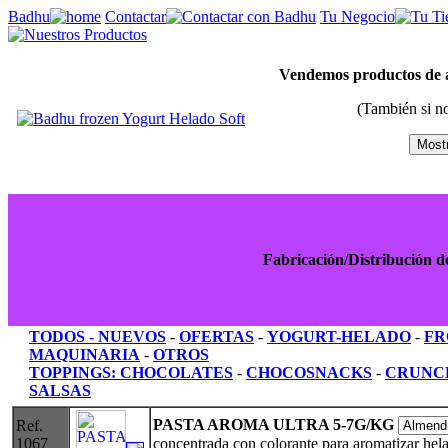
Badhu
Contactar
Tu Negocio
Vendemos productos de a
(También si n
Fabricación/Distribución 
TODOS
-
NUEVOS
-
OFERTAS
-
YOGURT-HELADO
-
FR
MAQUINARIA
-
OTROS
TOPPINGS:
CHOCOLATES
-
CHOCOSNACKS
-
CRUNC
SALSAS
PASTA AROMA ULTRA 5-7G/KG
Ref.
1067
concentrada con colorante para aromatizar hela