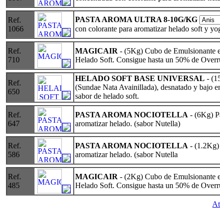
PASTA AROMA ULTRA 8-10G/KG
Ref.
1066
con colorante para aromatizar helado soft y yog
Ref.
MAGICAIR
- (5Kg) Cubo de Emulsionante es
710
Helado Soft. Consigue hasta un 50% de Overr
HELADO SOFT BASE UNIVERSAL
- (1
Ref.
(Sundae Nata Avainillada), desnatado y bajo en
650
sabor de helado soft.
Ref.
PASTA AROMA NOCIOTELLA
- (6Kg) P
647
aromatizar helado. (sabor Nutella)
Ref.
PASTA AROMA NOCIOTELLA
- (1.2Kg)
586
aromatizar helado. (sabor Nutella
Ref.
MAGICAIR
- (2Kg) Cubo de Emulsionante es
485
Helado Soft. Consigue hasta un 50% de Overr
At